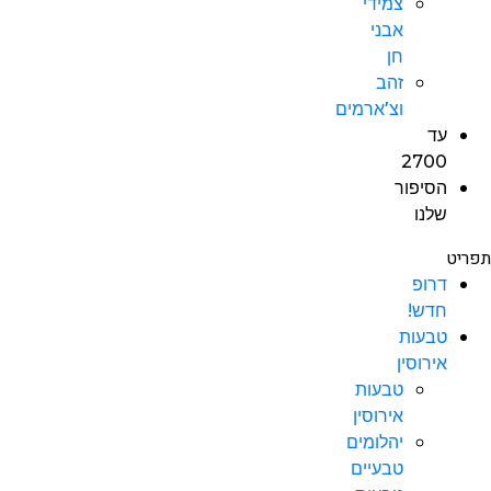
צמידי
אבני
חן
זהב
וצ’ארמים
עד
2700
הסיפור
שלנו
תפריט
דרופ
חדש!
טבעות
אירוסין
טבעות
אירוסין
יהלומים
טבעיים