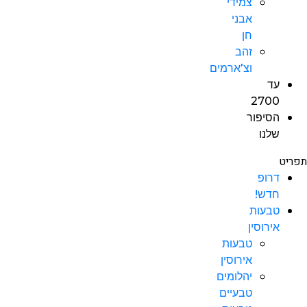
צמידי
אבני
חן
זהב
וצ’ארמים
עד
2700
הסיפור
שלנו
תפריט
דרופ
חדש!
טבעות
אירוסין
טבעות
אירוסין
יהלומים
טבעיים