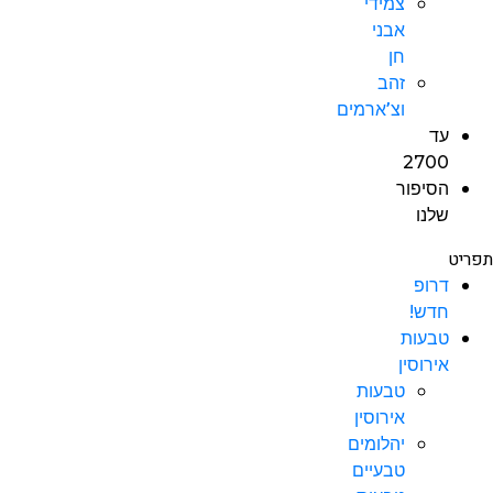
צמידי
אבני
חן
זהב
וצ’ארמים
עד
2700
הסיפור
שלנו
תפריט
דרופ
חדש!
טבעות
אירוסין
טבעות
אירוסין
יהלומים
טבעיים