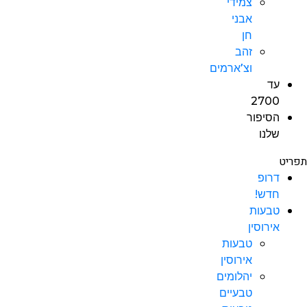
צמידי
אבני
חן
זהב
וצ’ארמים
עד
2700
הסיפור
שלנו
תפריט
דרופ
חדש!
טבעות
אירוסין
טבעות
אירוסין
יהלומים
טבעיים