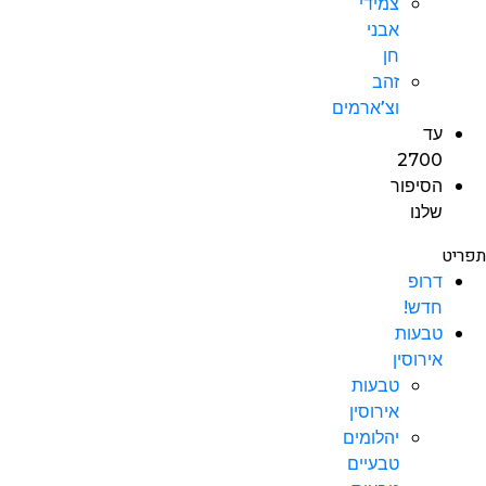
צמידי
אבני
חן
זהב
וצ’ארמים
עד
2700
הסיפור
שלנו
תפריט
דרופ
חדש!
טבעות
אירוסין
טבעות
אירוסין
יהלומים
טבעיים