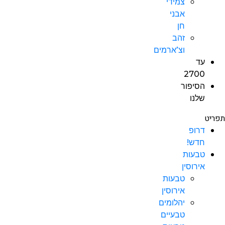
צמידי
אבני
חן
זהב
וצ’ארמים
עד
2700
הסיפור
שלנו
תפריט
דרופ
חדש!
טבעות
אירוסין
טבעות
אירוסין
יהלומים
טבעיים