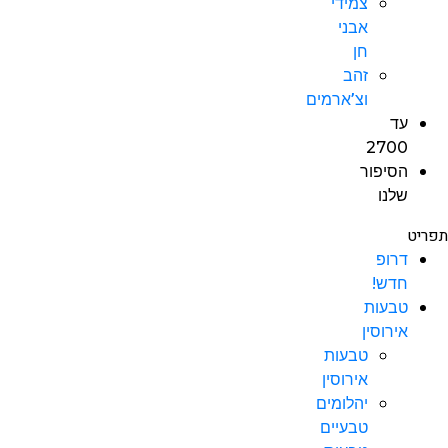
צמידי
אבני
חן
זהב
וצ’ארמים
עד
2700
הסיפור
שלנו
תפריט
דרופ
חדש!
טבעות
אירוסין
טבעות
אירוסין
יהלומים
טבעיים