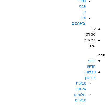
צמידי
אבני
חן
זהב
וצ’ארמים
עד
2700
הסיפור
שלנו
תפריט
דרופ
חדש!
טבעות
אירוסין
טבעות
אירוסין
יהלומים
טבעיים