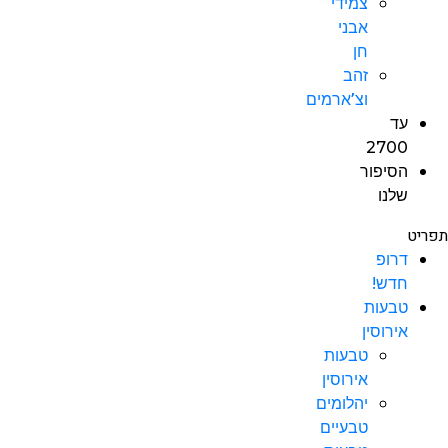
צמידי
אבני
חן
זהב
וצ’ארמים
עד
2700
הסיפור
שלנו
תפריט
דרופ
חדש!
טבעות
אירוסין
טבעות
אירוסין
יהלומים
טבעיים