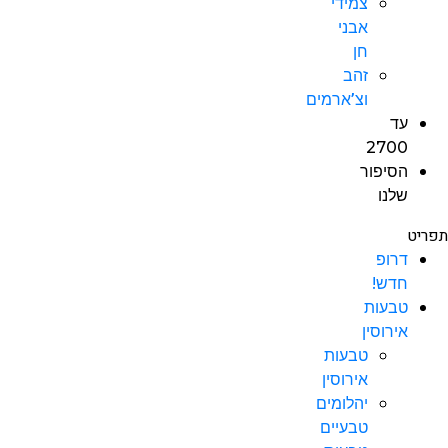
צמידי
אבני
חן
זהב
וצ’ארמים
עד
2700
הסיפור
שלנו
תפריט
דרופ
חדש!
טבעות
אירוסין
טבעות
אירוסין
יהלומים
טבעיים