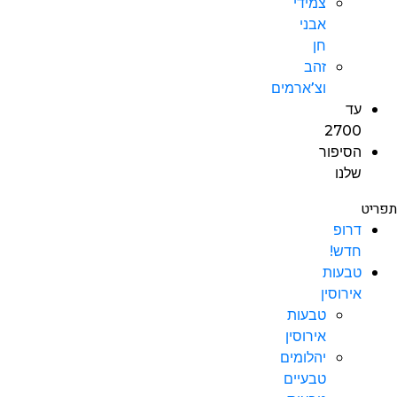
צמידי
אבני
חן
זהב
וצ’ארמים
עד
2700
הסיפור
שלנו
תפריט
דרופ
חדש!
טבעות
אירוסין
טבעות
אירוסין
יהלומים
טבעיים