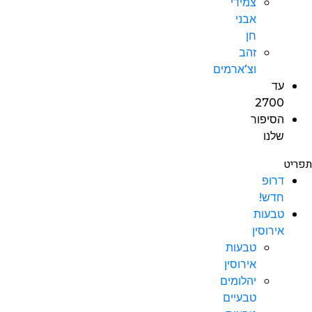
צמידי
אבני
חן
זהב
וצ’ארמים
עד
2700
הסיפור
שלנו
תפריט
דרופ
חדש!
טבעות
אירוסין
טבעות
אירוסין
יהלומים
טבעיים