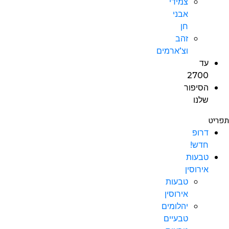
צמידי
אבני
חן
זהב
וצ’ארמים
עד
2700
הסיפור
שלנו
תפריט
דרופ
חדש!
טבעות
אירוסין
טבעות
אירוסין
יהלומים
טבעיים