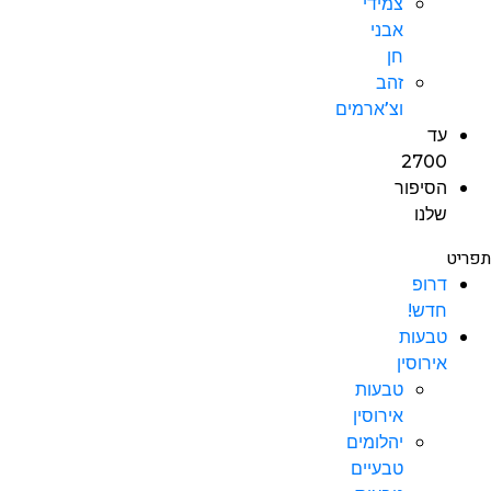
צמידי
אבני
חן
זהב
וצ’ארמים
עד
2700
הסיפור
שלנו
תפריט
דרופ
חדש!
טבעות
אירוסין
טבעות
אירוסין
יהלומים
טבעיים