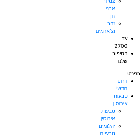
צמידי
אבני
חן
זהב
וצ’ארמים
עד
2700
הסיפור
שלנו
תפריט
דרופ
חדש!
טבעות
אירוסין
טבעות
אירוסין
יהלומים
טבעיים