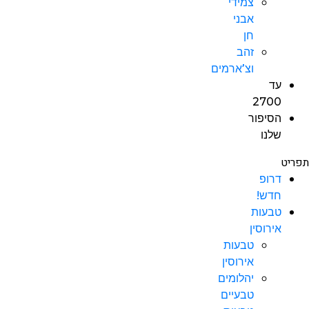
צמידי
אבני
חן
זהב
וצ’ארמים
עד
2700
הסיפור
שלנו
תפריט
דרופ
חדש!
טבעות
אירוסין
טבעות
אירוסין
יהלומים
טבעיים