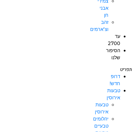
צמידי
אבני
חן
זהב
וצ’ארמים
עד
2700
הסיפור
שלנו
תפריט
דרופ
חדש!
טבעות
אירוסין
טבעות
אירוסין
יהלומים
טבעיים