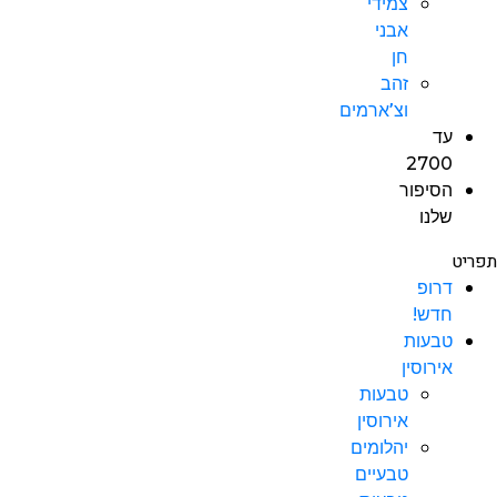
צמידי
אבני
חן
זהב
וצ’ארמים
עד
2700
הסיפור
שלנו
תפריט
דרופ
חדש!
טבעות
אירוסין
טבעות
אירוסין
יהלומים
טבעיים