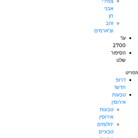
צמידי
אבני
חן
זהב
וצ’ארמים
עד
2700
הסיפור
שלנו
תפריט
דרופ
חדש!
טבעות
אירוסין
טבעות
אירוסין
יהלומים
טבעיים