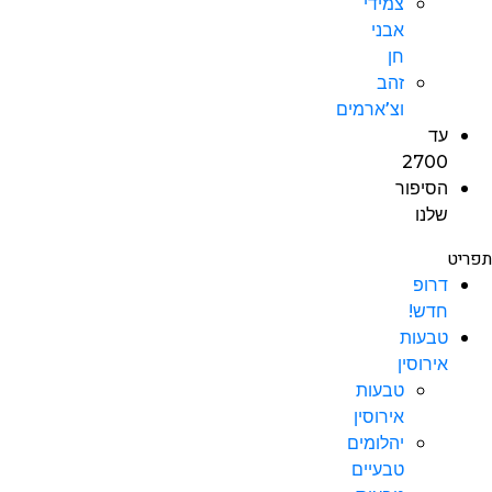
צמידי
אבני
חן
זהב
וצ’ארמים
עד
2700
הסיפור
שלנו
תפריט
דרופ
חדש!
טבעות
אירוסין
טבעות
אירוסין
יהלומים
טבעיים