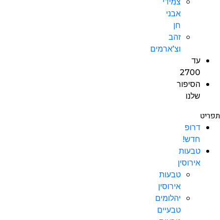
צמידי
אבני
חן
זהב
וצ’ארמים
עד
2700
הסיפור
שלנו
תפריט
דרופ
חדש!
טבעות
אירוסין
טבעות
אירוסין
יהלומים
טבעיים