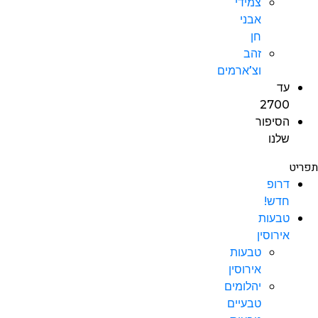
צמידי
אבני
חן
זהב
וצ’ארמים
עד
2700
הסיפור
שלנו
תפריט
דרופ
חדש!
טבעות
אירוסין
טבעות
אירוסין
יהלומים
טבעיים